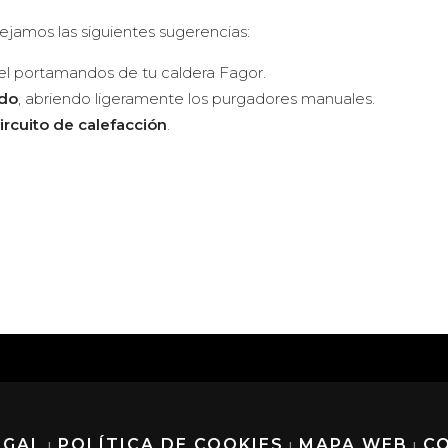
 dejamos las siguientes sugerencias:
l portamandos de tu caldera Fagor.
ado
, abriendo ligeramente los purgadores manuales.
ircuito de calefacción
.
EGAL
POLÍTICA DE COOKIES
MAPA WEB
C
|
|
|