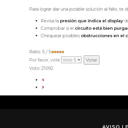
Para lograr dar una posible solución al fallo, te
Revisa la
presión que indica el display
de
Comprobar si el
circuito está bien purg
Chequear posibles
obstrucciones en el c
Ratio:
5
/
5
Por favor, vote
Visto: 21092
AVISO L