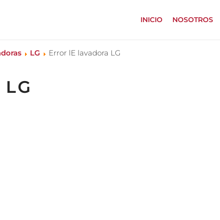
INICIO
NOSOTROS
adoras
LG
Error lE lavadora LG
a LG