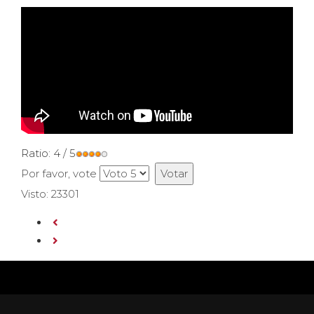
Ratio:
4
/
5
Por favor, vote
Visto: 23301