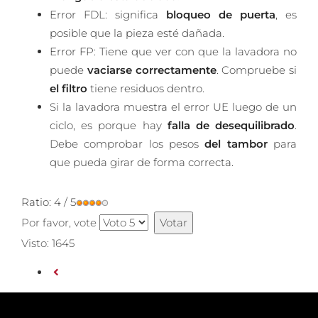
Error FDL: significa
bloqueo de puerta
, es
posible que la pieza esté dañada.
Error FP: Tiene que ver con que la lavadora no
puede
vaciarse correctamente
. Compruebe si
el filtro
tiene residuos dentro.
Si la lavadora muestra el error UE luego de un
ciclo, es porque hay
falla de desequilibrado
.
Debe comprobar los pesos
del tambor
para
que pueda girar de forma correcta.
Ratio:
4
/
5
Por favor, vote
Visto: 1645