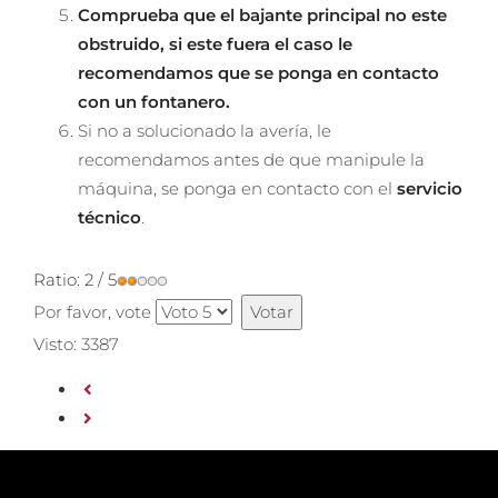
Comprueba que el bajante principal no este
obstruido, si este fuera el caso le
recomendamos que se ponga en contacto
con un fontanero.
Si no a solucionado la avería, le
recomendamos antes de que manipule la
máquina, se ponga en contacto con el
servicio
técnico
.
Ratio:
2
/
5
Por favor, vote
Visto: 3387