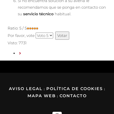
Si no encuentra solución a su avería le
recomendamos que se ponga en contacto con
su
servicio técnico
habitual.
Ratio:
5
/
5
Por favor, vote
Visto: 7731
AVISO LEGAL
POLÍTICA DE COOKIES
|
|
MAPA WEB
CONTACTO
|