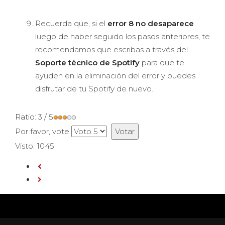
Recuerda que, si el
error 8 no desaparece
luego de haber seguido los pasos anteriores, te
recomendamos que escribas a través del
Soporte técnico de Spotify
para que te
ayuden en la eliminación del error y puedes
disfrutar de tu Spotify de nuevo.
Ratio:
3
/
5
Por favor, vote
Visto: 1045