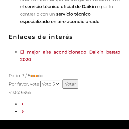
el
servicio técnico oficial de Daikin
o por lo
contrario con un
servicio técnico
especializado en aire acondicionado
.
Enlaces de interés
El mejor aire acondicionado Daikin barato
2020
Ratio:
3
/
5
Por favor, vote
Visto: 6965