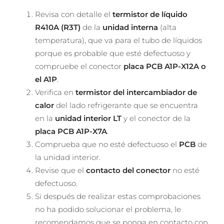
Revisa con detalle el
termistor de líquido
R410A (R3T)
de la
unidad interna
(alta
temperatura), que va para el tubo de líquidos
porque es probable que esté defectuoso y
compruebe el conector
placa PCB A1P-X12A o
el A1P
.
Verifica en
termistor del intercambiador de
calor
del lado refrigerante que se encuentra
en la
unidad interior LT
y el conector de la
placa PCB A1P-X7A
.
Comprueba que no esté defectuoso el
PCB
de
la unidad interior.
Revise que el
contacto del conector
no esté
defectuoso.
Si después de realizar estas comprobaciones
no ha podido solucionar el problema, le
recomendamos que se ponga en contacto con