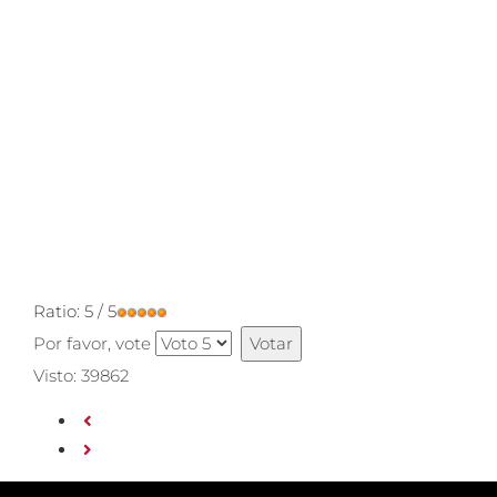
Ratio:
5
/
5
Por favor, vote
Visto: 39862