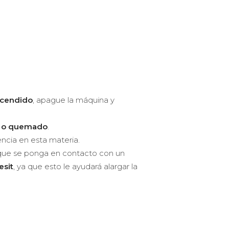
ncendido
, apague la máquina y
o o quemado
.
encia en esta materia.
que se ponga en contacto con un
esit
, ya que esto le ayudará alargar la