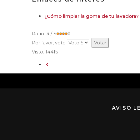
¿Cómo limpiar la goma de tu lavadora?
Ratio:
4
/
5
Por favor, vote
Visto: 14415
AVISO L