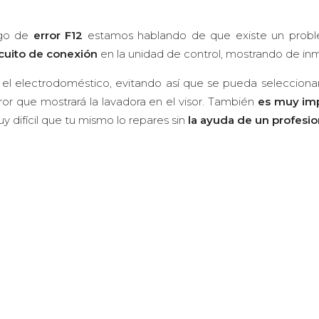
igo de
error F12
estamos hablando de que existe un prob
rcuito de conexión
en la unidad de control, mostrando de in
el electrodoméstico, evitando así que se pueda seleccionar
ror que mostrará la lavadora en el visor. También
es muy im
uy difícil que tu mismo lo repares sin
la ayuda de un profesio