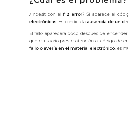
¿Cuál es el problema?
¿Indesit con el
f12 error
? Si aparece el cód
electrónicas
. Esto indica la
ausencia de un ci
El fallo aparecerá poco después de encender 
que el usuario preste atención al código de er
fallo o avería en el material electrónico
, es m