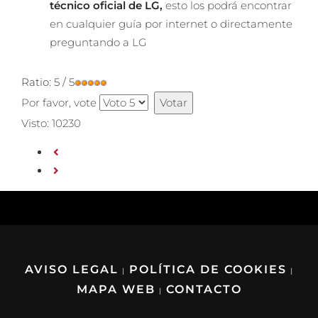
técnico oficial de LG,
esto los podrá encontrar
en cualquier guía por internet o directamente
preguntando a LG
Ratio:
5
/
5
Por favor, vote
Visto: 10230
AVISO LEGAL
POLÍTICA DE COOKIES
|
|
MAPA WEB
CONTACTO
|