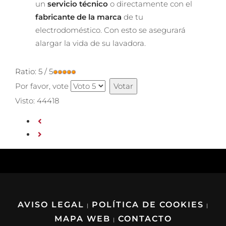
un
servicio técnico
o directamente con el
fabricante de la marca
de tu
electrodoméstico. Con esto se asegurará
alargar la vida de su lavadora.
Ratio:
5
/
5
Por favor, vote
Visto: 44418
AVISO LEGAL
POLÍTICA DE COOKIES
|
|
MAPA WEB
CONTACTO
|