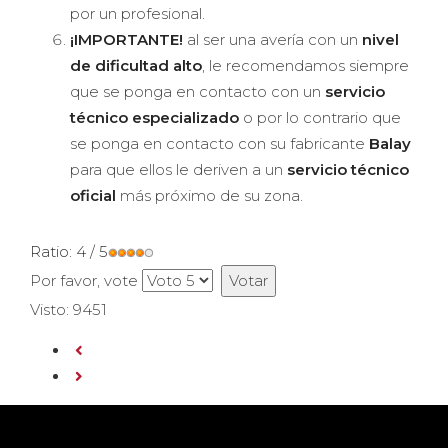
por un profesional.
¡IMPORTANTE!
al ser una avería con un
nivel
de dificultad alto
, le recomendamos siempre
que se ponga en contacto con un
servicio
técnico especializado
o por lo contrario que
se ponga en contacto con su fabricante
Balay
para que ellos le deriven a un
servicio técnico
oficial
más próximo de su zona.
Ratio:
4
/
5
Por favor, vote
Visto: 9451