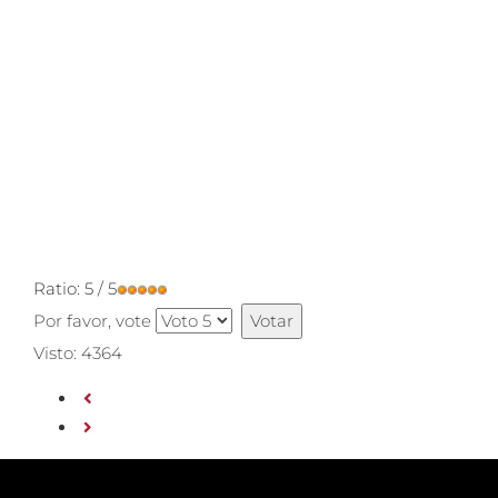
Ratio:
5
/
5
Por favor, vote
Visto: 4364