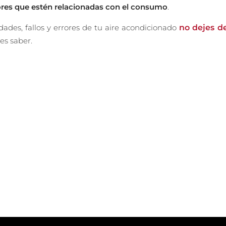
ores que estén relacionadas con el consumo
.
idades, fallos y errores de tu aire acondicionado
no dejes d
es saber.