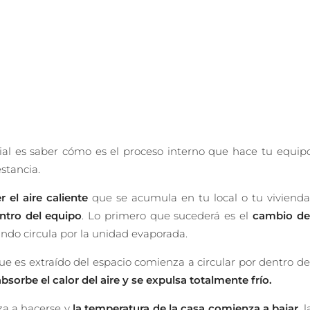
ial es saber cómo es el proceso interno que hace tu equip
estancia.
r el aire caliente
que se acumula en tu local o tu vivienda
ntro del equipo
. Lo primero que sucederá es el
cambio de
ndo circula por la unidad evaporada.
e es extraído del espacio comienza a circular por dentro de
absorbe el calor del aire y se expulsa totalmente frío.
za a hacerse y
la temperatura de la casa comienza a bajar
, l