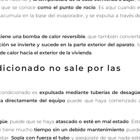
o que se conoce
como el punto de rocío
. Es aquí cuando e
 acumula en la base del evaporador, y se expulsa a través d
 tiene una bomba de calor reversible
, que también conviert
ón se invierte y sucede en la parte exterior del aparato
, l
e calor hacia el exterior de la vivienda
.
dicionado no sale por las
condicionado es
expulsada mediante tuberías de desagü
ua directamente del equipo
puede que haya comenzado 
agüe
, puede que se haya
atascado o esté en mal estado
. Est
 si tiene mucho
tiempo sin un debido mantenimiento
pued
star.
Sopla con fuerza el tubo
y asegúrate de que nada est