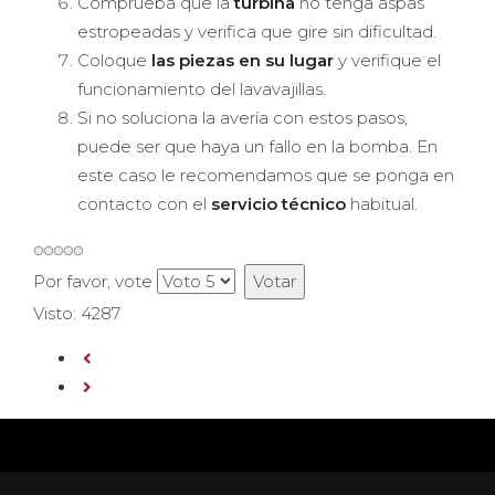
Comprueba que la
turbina
no tenga aspas
estropeadas y verifica que gire sin dificultad.
Coloque
las piezas en su lugar
y verifique el
funcionamiento del lavavajillas.
Si no soluciona la avería con estos pasos,
puede ser que haya un fallo en la bomba. En
este caso le recomendamos que se ponga en
contacto con el
servicio técnico
habitual.
Por favor, vote
Visto: 4287